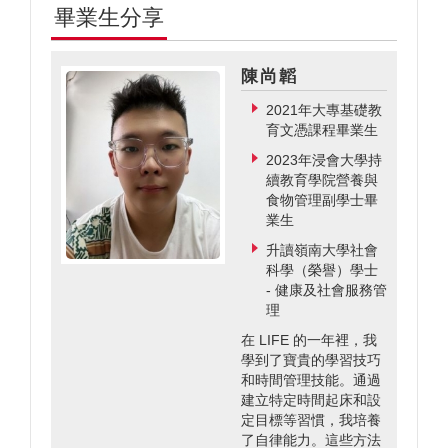
畢業生分享
陳尚韜
2021年大專基礎教
育文憑課程畢業生
2023年浸會大學持
續教育學院營養與
食物管理副學士畢
業生
升讀嶺南大學社會
科學（榮譽）學士
- 健康及社會服務管
理
在 LIFE 的一年裡，我
學到了寶貴的學習技巧
和時間管理技能。通過
建立特定時間起床和設
定目標等習慣，我培養
了自律能力。這些方法