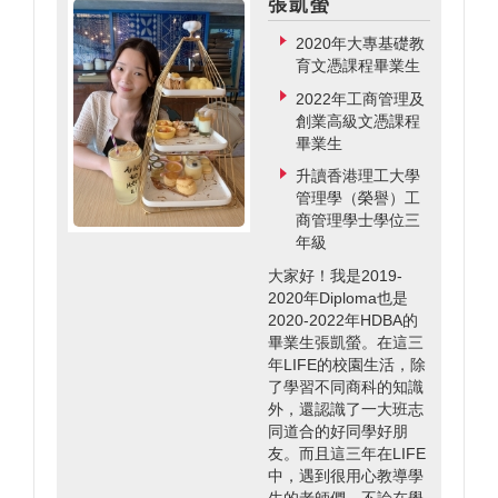
張凱螢
2020年大專基礎教
育文憑課程畢業生
2022年工商管理及
創業高級文憑課程
畢業生
升讀香港理工大學
管理學（榮譽）工
商管理學士學位三
年級
大家好！我是2019-
2020年Diploma也是
2020-2022年HDBA的
畢業生張凱螢。在這三
年LIFE的校園生活，除
了學習不同商科的知識
外，還認識了一大班志
同道合的好同學好朋
友。而且這三年在LIFE
中，遇到很用心教導學