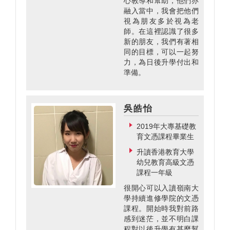
心教導和幫助，他們亦
融入當中，我會把他們
視為朋友多於視為老
師。在這裡認識了很多
新的朋友，我們有著相
同的目標，可以一起努
力，為日後升學付出和
準備。
吳皓怡
2019年大專基礎教
育文憑課程畢業生
升讀香港教育大學
幼兒教育高級文憑
課程一年級
很開心可以入讀嶺南大
學持續進修學院的文憑
課程。開始時我對前路
感到迷茫，並不明白課
程對以後升學有甚麼幫