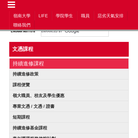
嶺南大學
LIFE
學院學生
職員
惡劣天氣安排
A
A
A
聯絡我們
主頁
ENG
繁
簡
文憑課程
持續進修課程
持續進修政策
課程便覽
嶺大職員、校友及學生優惠
專業文憑 / 文憑 / 證書
短期課程
持續進修基金課程