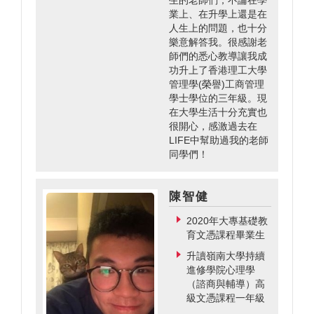
生的老師們，不論在學
業上、在升學上還是在
人生上的問題，也十分
樂意解答我。很感謝老
師們的悉心教導讓我成
功升上了香港理工大學
管理學(榮譽)工商管理
學士學位的三年級。現
在大學生活十分充實也
很開心，感激過去在
LIFE中幫助過我的老師
同學們！
陳智健
2020年大專基礎教
育文憑課程畢業生
升讀嶺南大學持續
進修學院心理學
（諮商與輔導）高
級文憑課程一年級