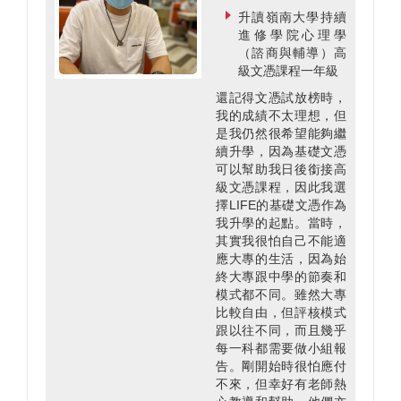
升讀嶺南大學持續
進修學院心理學
（諮商與輔導）高
級文憑課程一年級
還記得文憑試放榜時，
我的成績不太理想，但
是我仍然很希望能夠繼
續升學，因為基礎文憑
可以幫助我日後銜接高
級文憑課程，因此我選
擇LIFE的基礎文憑作為
我升學的起點。當時，
其實我很怕自己不能適
應大專的生活，因為始
終大專跟中學的節奏和
模式都不同。雖然大專
比較自由，但評核模式
跟以往不同，而且幾乎
每一科都需要做小組報
告。剛開始時很怕應付
不來，但幸好有老師熱