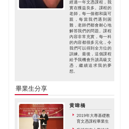
經過一年文憑課程，我
實在獲益良多。課程的
老師，每一個都和藹可
親，每當我們遇到困
難，老師們都會耐心地
解答我們的問題。課程
內容非常充實，每一科
的內容都很多元化，令
我們可以得到全方位的
訓練。最後，這個課程
給予我機會升讀高級文
憑，繼續追求我的夢
想。
畢業生分享
黄暐橋
2019年大專基礎教
育文憑課程畢業生