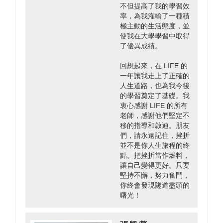
不但提高了我的學習效
率，為我灌輸了一種積
極主動的生活態度，並
使我在大學學習中取得
了優異成績。
回想起來，在 LIFE 的
一年讓我走上了正確的
人生道路，也為我今後
的學習奠定了基礎。我
衷心感謝 LIFE 的所有
老師，感謝他們堅定不
移的指導和啟迪。朋友
們，請永遠記住，挫折
並不是你人生旅程的終
點。把挫折當作燃料，
讓自己變得更好。只要
堅持不懈，努力奮鬥，
你終會發現隧道盡頭的
曙光！