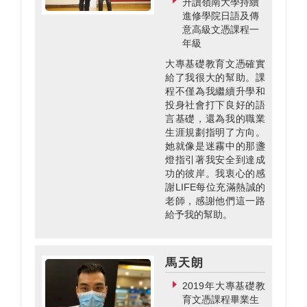
升讀嶺南大學持續
進修學院日語及傳
意高級文憑課程一
年級
大專基礎教育文憑確實
給了我很大的幫助。課
程不僅為我繼續升學和
投身社會打下良好的語
言基礎，還為我的職業
生涯規劃指明了方向。
她就像是迷霧中的那盞
燈指引著我安全到達成
功的彼岸。我衷心的感
謝LIFE每位充滿熱誠的
老師，感謝他們這一路
給予我的幫助。
馬天朗
2019年大專基礎教
育文憑課程畢業生