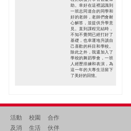
助。幸好在這裡認識到
一班志同道合的同學和
好的老師，老師們會耐
心解答，並提供升學意
見。直到課程完結時，
不知不覺間已經打好了
基礎，也幸運地升讀自
己喜歡的科目和學校。
除此之外，我還加入了
學校的舞蹈學會，一班
人經歷排練和表演，為
這一年的大專生活留下
了美好的回憶。
活動
校園
合作
及消
生活
伙伴